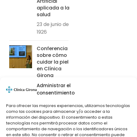
Artificial
aplicada a la
salud
23 de junio de
1926
Conferencia
sobre cómo
cuidar la piel
en Clínica
Girona
27 de mayo
Administrar el
de 2026
consentimiento
Para ofrecer las mejores experiencias, utilizamos tecnologías
El Dr. Pere
como las cookies para almacenar y/o acceder a la
Solà recibe
información del dispositivo. El consentimiento a estas
el premio
tecnologías nos permitirá procesar datos como el
comportamiento de navegación o los identificadores únicos
Bonastruc
en este sitio. No consentir o retirar el consentimiento puede
ça Porta del