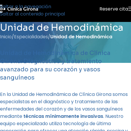
Saltar a la navegación
Reserve cita
Saltar al contenido principal
Unidad de Hemodinámica
Inicio
/
Especialidades
/
Unidad de Hemodinámica
Unidad de Hemodinámica de Clínica
Girona: Diagnóstico y tratamiento
avanzado para su corazón y vasos
sanguíneos
En la Unidad de Hemodinámica de Clínica Girona somos
especialistas en el diagnóstico y tratamiento de las
enfermedades del corazón y de los vasos sanguíneos
mediante
técnicas mínimamente invasivas
. Nuestro
equipo especializado utiliza tecnología de última
generación para ofrecer una atención rápida, precisa y