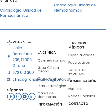
Vilarrasa
Cardiología
,
Unidad de
Cardiología
,
Unidad de
Hemodinámica
Hemodinámica
SERVICIOS
MÉDICOS
Calle
LA CLÍNICA
Barcelona,
Especialidades
206, 17005
Quiénes somos
Facultativos
Girona
Grup Clínica
Consultas
Girona
972 010 300
externas
Organigrama
clinicagirona@clinicagirona.cat
COMUNICACIÓN
Plan Estratégico
Noticias
Síganos
Canal de
Redes Sociales
denuncias
CONTACTO
INFORMACIÓN