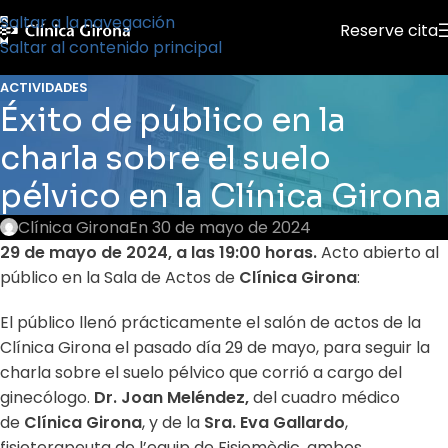
Saltar a la navegación
Reserve cita
Saltar al contenido principal
ACTIVIDADES
Éxito de público en la
charla sobre el suelo
pélvico en la Clínica Girona
Clínica Girona
En 30 de mayo de 2024
29 de mayo de 2024, a las 19:00 horas.
Acto abierto al
público en la Sala de Actos de
Clínica Girona
:
El público llenó prácticamente el salón de actos de la
Clínica Girona el pasado día 29 de mayo, para seguir la
charla sobre el suelo pélvico que corrió a cargo del
ginecólogo.
Dr. Joan Meléndez,
del cuadro médico
de
Clínica Girona
, y de la
Sra. Eva Gallardo
,
fisioterapeuta de l’equip de Fisiomèdic, ambos