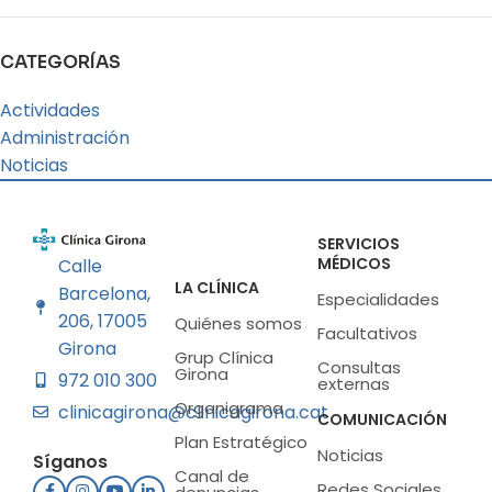
CATEGORÍAS
Actividades
Administración
Noticias
SERVICIOS
MÉDICOS
Calle
LA CLÍNICA
Barcelona,
Especialidades
206, 17005
Quiénes somos
Facultativos
Girona
Grup Clínica
Consultas
Girona
972 010 300
externas
Organigrama
clinicagirona@clinicagirona.cat
COMUNICACIÓN
Plan Estratégico
Noticias
Síganos
Canal de
Redes Sociales