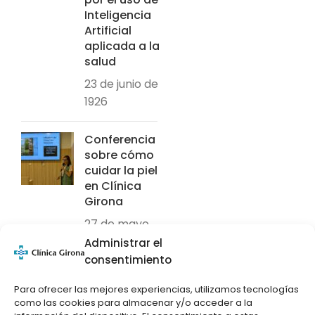
Inteligencia
Artificial
aplicada a la
salud
23 de junio de
1926
Conferencia
sobre cómo
cuidar la piel
en Clínica
Girona
27 de mayo
de 2026
Administrar el
consentimiento
El Dr. Pere
Para ofrecer las mejores experiencias, utilizamos tecnologías
Solà recibe
como las cookies para almacenar y/o acceder a la
el premio