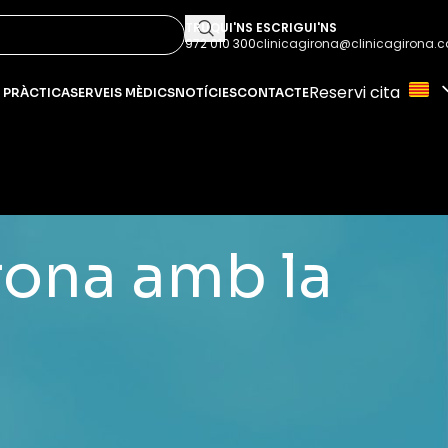
TRUQUI'NS
ESCRIGUI'NS
972 010 300
clinicagirona@clinicagirona.c
Reservi cita
 PRÀCTICA
SERVEIS MÈDICS
NOTÍCIES
CONTACTE
irona amb la
PUBLICACIONS RECENTS
tota aquesta
.