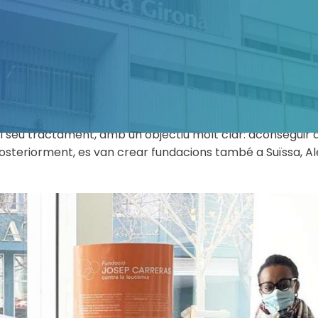
ies oncològiques de la sang, informar i sensibilitzar sobre l
, i captar socis per poder tirar endavant els seus progra
ecideixen col·laborar, ho fan deixant les seves dades en u
itat privada, benèfica i sense afany de lucre, fundada p
 va crear la Fundació el 14 de juliol de 1988, per tornar 
el seu tractament, amb un objectiu molt clar: aconseguir q
 Posteriorment, es van crear fundacions també a Suïssa, A