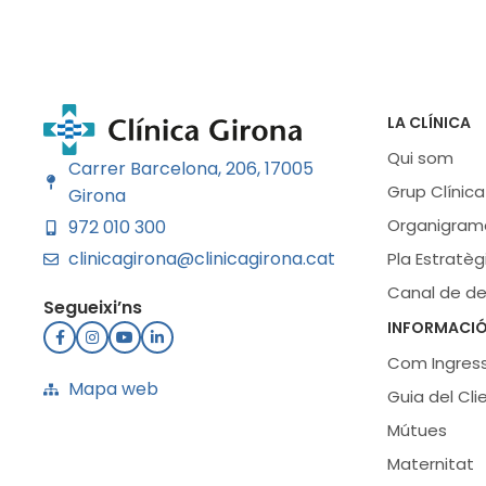
LA CLÍNICA
Qui som
Carrer Barcelona, 206, 17005
Grup Clínica
Girona
Organigram
972 010 300
clinicagirona@clinicagirona.cat
Pla Estratèg
Canal de d
Segueixi’ns
INFORMACIÓ
Com Ingres
Mapa web
Guia del Cli
Mútues
Maternitat