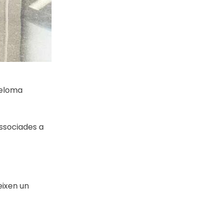
ieloma
associades a
eixen un