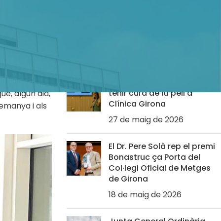
Clínica Girona rep un
reconeixement per l’ús
a
d’Intel·ligència Artificial
mes. Mai fan
aplicada a la salut
n formulari.
19 de juny de 2026
el tenor Josep
a la societat
Conferència sobre com
tenir cura de la pell a
ue, algun dia,
Clínica Girona
lemanya i als
27 de maig de 2026
El Dr. Pere Solà rep el premi
Bonastruc ça Porta del
Col·legi Oficial de Metges
de Girona
18 de maig de 2026