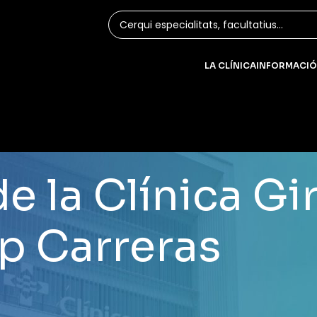
LA CLÍNICA
INFORMACIÓ
de la Clínica G
p Carreras
ió Josep Carreras contra la leucèmia, per la qual durant 
ras ha muntat un petit estand al vestíbul, a l’entrada sud