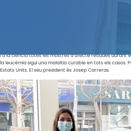
L’objectiu d’aquesta acció és donar visibilitat a les malalt
importància de la investigació per a aconseguir curar-les
recaptacions ni donacions in situ, sinó les persones que d
La Fundació Josep Carreras contra la leucèmia és una ent
Carreras, després de recuperar-se d’una leucèmia. Carreras
i a la ciència totes les mostres d’afecte rebudes durant 
la leucèmia sigui una malaltia curable en tots els casos.
Estats Units. El seu president és Josep Carreras.