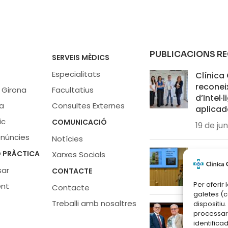
PUBLICACIONS R
SERVEIS MÈDICS
Especialitats
Clínica
reconei
 Girona
Facultatius
d’Intel·l
a
Consultes Externes
aplicad
ic
COMUNICACIÓ
19 de ju
enúncies
Notícies
Conferè
 PRÀCTICA
Xarxes Socials
cura de 
sar
CONTACTE
27 de m
Per oferir
ent
Contacte
galetes (
Treballi amb nosaltres
dispositiu
El Dr. P
processar
Bonastr
identifica