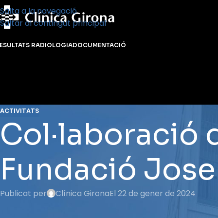
Salta a la navegació
Saltar al contingut principal
ESULTATS RADIOLOGIA
DOCUMENTACIÓ
ACTIVITATS
Col·laboració 
Fundació Jose
Publicat per
Clínica Girona
El 22 de gener de 2024
Clínica Girona ha iniciat una col·laboració amb la Fundac
setmana, del 22 al 26 de gener de 2024, la Fundació Carre