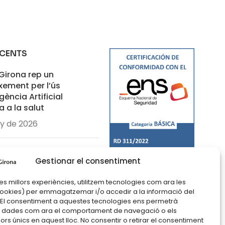
ECENTS
 Girona rep un
xement per l’ús
igència Artificial
a a la salut
ny de 2026
ncia sobre com tenir
Gestionar el consentiment
la pell a Clínica Girona
aig de 2026
 les millors experiències, utilitzem tecnologies com ara les
cookies) per emmagatzemar i/o accedir a la informació del
. El consentiment a aquestes tecnologies ens permetrà
ere Solà rep el premi
 dades com ara el comportament de navegació o els
uc ça Porta del Col·legi
dors únics en aquest lloc. No consentir o retirar el consentiment