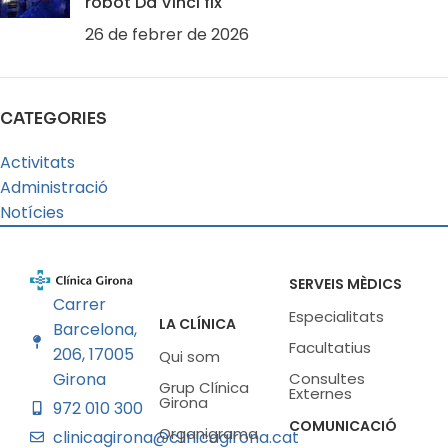
robot Da Vinci fix
26 de febrer de 2026
CATEGORIES
Activitats
Administració
Notícies
SERVEIS MÈDICS
Carrer
Especialitats
LA CLÍNICA
Barcelona,
Facultatius
206, 17005
Qui som
Girona
Consultes
Grup Clínica
Externes
Girona
972 010 300
COMUNICACIÓ
Organigrama
clinicagirona@clinicagirona.cat