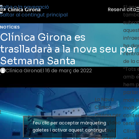
Salta a la navegació
El ger
Reservi cita
Saltar al contingut principal
tamb
subrat
NOTÍCIES
aques
Clínica Girona es
infrae
ha dig
traslladarà a la nova seu per
l’entr
Setmana Santa
de la c
“Tots 
Clínica Girona
El 16 de març de 2022
amb e
hem p
parlar
La Nova
molt sa
Clínica
molts
t
Girona per
conte
dins. Vídeo
Feu clic per acceptar màrqueting
tenir 
galetes i activar aquest contingut
de David
Clínic
Sanchez
al seu 