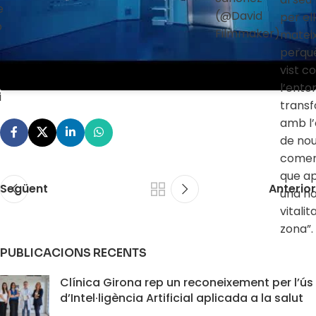
e
(@David
per ell
b
Filmmaker)
mateix
perqu
vist c
l’ento
i
trans
amb l’
de nou
comer
que a
Següent
Anterior
una n
vitalit
zona”.
PUBLICACIONS RECENTS
Clínica Girona rep un reconeixement per l’ús
d’Intel·ligència Artificial aplicada a la salut