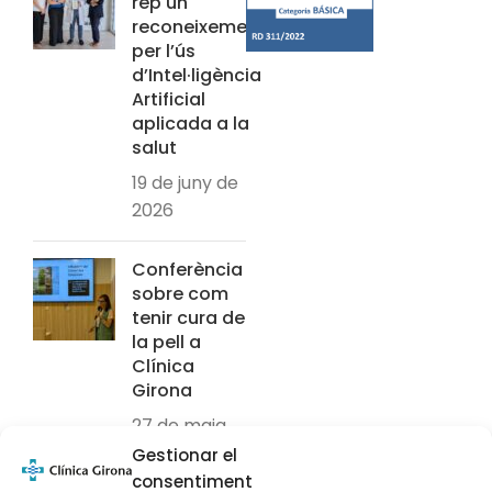
rep un
reconeixement
per l’ús
d’Intel·ligència
Artificial
aplicada a la
salut
19 de juny de
2026
Conferència
sobre com
tenir cura de
la pell a
Clínica
Girona
27 de maig
de 2026
Gestionar el
consentiment